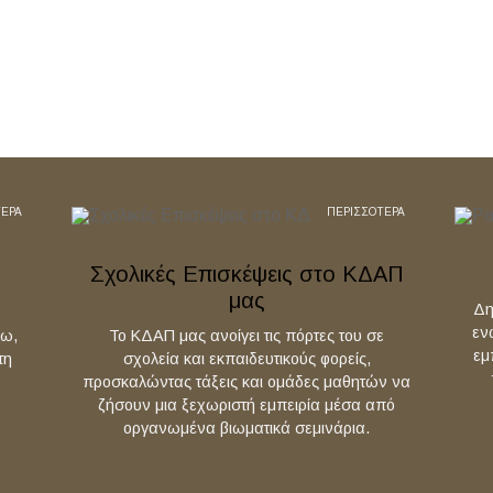
ΤΕΡΑ
ΠΕΡΙΣΣΟΤΕΡΑ
Σχολικές Επισκέψεις στο ΚΔΑΠ
μας
Δη
εν
άω,
Το ΚΔΑΠ μας ανοίγει τις πόρτες του σε
εμ
τη
σχολεία και εκπαιδευτικούς φορείς,
προσκαλώντας τάξεις και ομάδες μαθητών να
ζήσουν μια ξεχωριστή εμπειρία μέσα από
οργανωμένα βιωματικά σεμινάρια.
p
Out of 