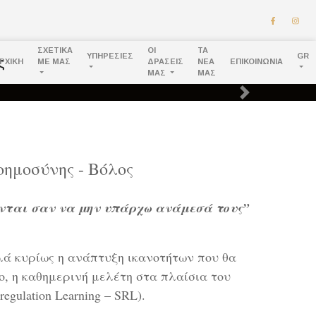
ΣΧΕΤΙΚΑ
ΟΙ
ΤΑ
ΥΠΗΡΕΣΙΕΣ
GR
ΡΧΙΚΗ
ΜΕ ΜΑΣ
ΔΡΑΣΕΙΣ
ΝΕΑ
ΕΠΙΚΟΙΝΩΝΙΑ
ΜΑΣ
ΜΑΣ
Next
ημοσύνης - Βόλος
ζονται σαν να μην υπάρχω ανάμεσά τους”
λά κυρίως η ανάπτυξη ικανοτήτων που θα
ο, η καθημερινή μελέτη στα πλαίσια του
gulation Learning – SRL).