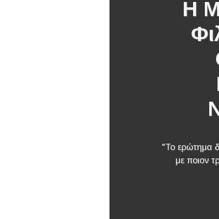
Η Μ
Φι
"Το ερώτημα δ
με ποιον τ